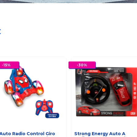
C
-
15
%
-
30
%
Auto Radio Control Giro
Strong Energy Auto A