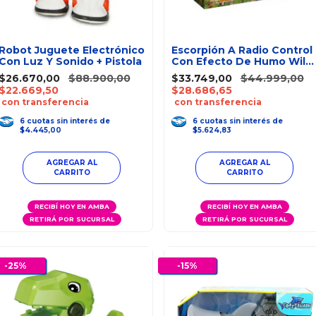
Robot Juguete Electrónico
Escorpión A Radio Control
Con Luz Y Sonido + Pistola
Con Efecto De Humo Wild
Pets
$26.670,00
$88.900,00
$33.749,00
$44.999,00
$22.669,50
$28.686,65
con transferencia
con transferencia
6
cuotas
sin interés
de
6
cuotas
sin interés
de
$4.445,00
$5.624,83
RECIBÍ HOY EN AMBA
RECIBÍ HOY EN AMBA
RETIRÁ POR SUCURSAL
RETIRÁ POR SUCURSAL
-
25
%
-
15
%