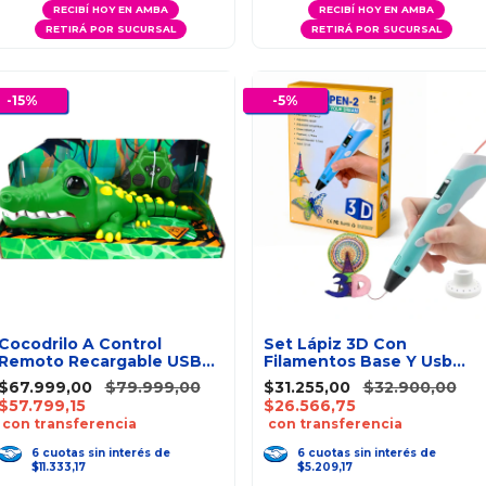
RECIBÍ HOY EN AMBA
RECIBÍ HOY EN AMBA
RETIRÁ POR SUCURSAL
RETIRÁ POR SUCURSAL
-
15
%
-
5
%
Cocodrilo A Control
Set Lápiz 3D Con
Remoto Recargable USB
Filamentos Base Y Usb
Crazy Croc
Completo
$67.999,00
$79.999,00
$31.255,00
$32.900,00
$57.799,15
$26.566,75
con transferencia
con transferencia
6
cuotas
sin interés
de
6
cuotas
sin interés
de
$11.333,17
$5.209,17