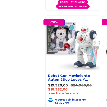
RECIBÍ HOY EN AMBA
RETIRÁ POR SUCURSAL
-
20
%
Robot Con Movimiento
Automático Luces Y
Efectos de Sonido
$19.920,00
$24.900,00
$16.932,00
con transferencia
6
cuotas
sin interés
de
$3.320,00