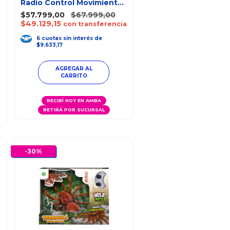
Radio Control Movimiento
Luces Grabación
$57.799,00
$67.999,00
$49.129,15
con transferencia
6
cuotas
sin interés
de
$9.633,17
RECIBÍ HOY EN AMBA
RETIRÁ POR SUCURSAL
-
30
%