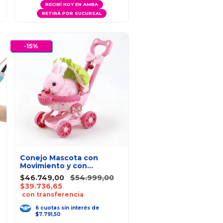
RECIBÍ HOY EN AMBA
RETIRÁ POR SUCURSAL
-
15
%
Conejo Mascota con
Movimiento y con
Cochecito de Paseo WoW
$46.749,00
$54.999,00
$39.736,65
con transferencia
6
cuotas
sin interés
de
$7.791,50