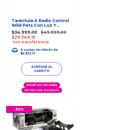
Tarántula A Radio Control
Wild Pets Con Luz Y
Sonido
$34.999,00
$49.999,00
$29.749,15
con transferencia
6
cuotas
sin interés
de
$5.833,17
RECIBÍ HOY EN AMBA
RETIRÁ POR SUCURSAL
-
30
%