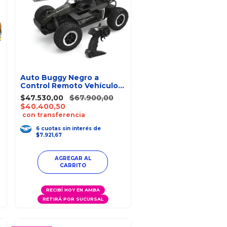
Auto Buggy Negro a
Control Remoto Vehículo
Todo Terreno
$47.530,00
$67.900,00
$40.400,50
con transferencia
6
cuotas
sin interés
de
$7.921,67
RECIBÍ HOY EN AMBA
RETIRÁ POR SUCURSAL