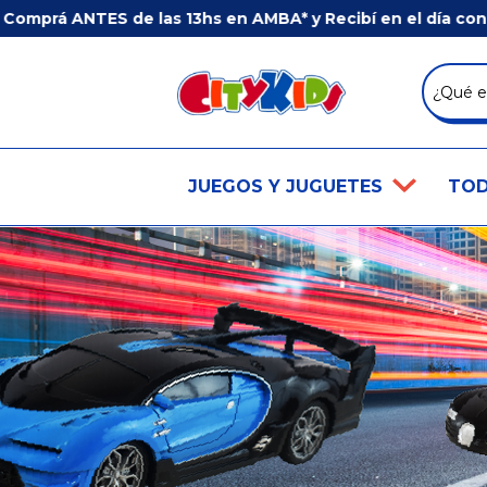
S de las 13hs en AMBA* y Recibí en el día con E3 LOGÍST
JUEGOS Y JUGUETES
TOD