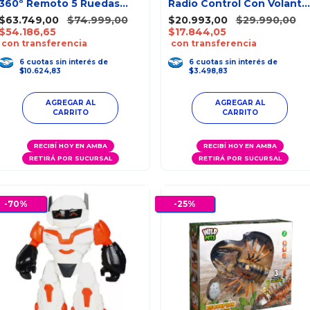
360º Remoto 5 Ruedas
Radio Control Con Volante
Marvel
Y Luz
$63.749,00
$74.999,00
$20.993,00
$29.990,00
$54.186,65
$17.844,05
con transferencia
con transferencia
6
cuotas
sin interés
de
6
cuotas
sin interés
de
$10.624,83
$3.498,83
AGREGAR AL
CARRITO
RECIBÍ HOY EN AMBA
RECIBÍ HOY EN AMBA
RETIRÁ POR SUCURSAL
RETIRÁ POR SUCURSAL
-
70
%
-
25
%