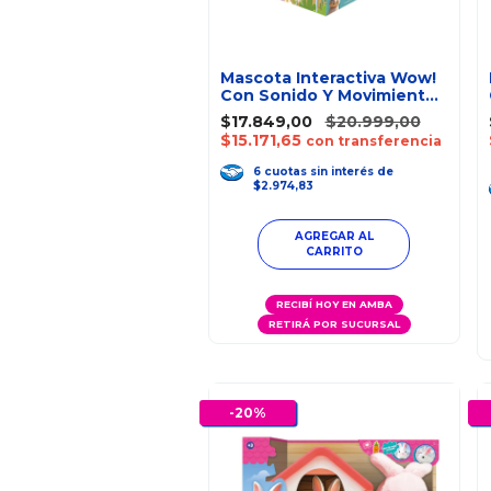
Mascota Interactiva Wow!
Con Sonido Y Movimiento
+ Accesorio
$17.849,00
$20.999,00
$15.171,65
con transferencia
6
cuotas
sin interés
de
$2.974,83
AGREGAR AL
CARRITO
RECIBÍ HOY EN AMBA
RETIRÁ POR SUCURSAL
-
20
%