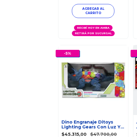
RECIBÍ HOY EN AMBA
RETIRÁ POR SUCURSAL
-
5
%
Dino Engranaje Ditoys
Lighting Gears Con Luz Y
Sonido
$45.315,00
$47.700,00