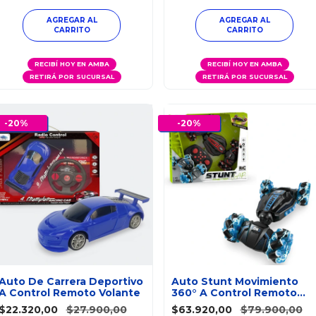
RECIBÍ HOY EN AMBA
RECIBÍ HOY EN AMBA
RETIRÁ POR SUCURSAL
RETIRÁ POR SUCURSAL
-
20
%
-
20
%
Auto De Carrera Deportivo
Auto Stunt Movimiento
A Control Remoto Volante
360° A Control Remoto
Con Luz
$22.320,00
$27.900,00
$63.920,00
$79.900,00