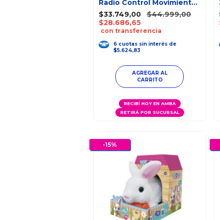
Radio Control Movimiento
Luces Grabación
$33.749,00
$44.999,00
$28.686,65
con transferencia
6
cuotas
sin interés
de
$5.624,83
RECIBÍ HOY EN AMBA
RETIRÁ POR SUCURSAL
-
15
%