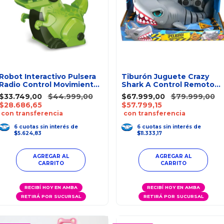
Robot Interactivo Pulsera
Tiburón Juguete Crazy
Radio Control Movimiento
Shark A Control Remoto
Luces Grabación
USB
$33.749,00
$44.999,00
$67.999,00
$79.999,00
$28.686,65
$57.799,15
con transferencia
con transferencia
6
cuotas
sin interés
de
6
cuotas
sin interés
de
$5.624,83
$11.333,17
RECIBÍ HOY EN AMBA
RECIBÍ HOY EN AMBA
RETIRÁ POR SUCURSAL
RETIRÁ POR SUCURSAL