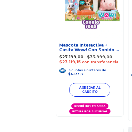
Mascota Interactiva +
Casita Wow! Con Sonido Y
Movimiento
$27.199,00
$33.999,00
$23.119,15
con transferencia
6
cuotas
sin interés
de
$4.533,17
AGREGAR AL
CARRITO
RECIBÍ HOY EN AMBA
RETIRÁ POR SUCURSAL