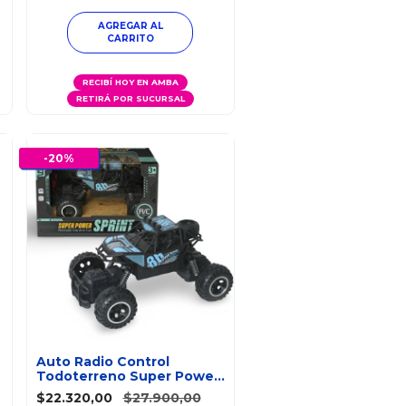
RECIBÍ HOY EN AMBA
RETIRÁ POR SUCURSAL
-
20
%
Auto Radio Control
Todoterreno Super Power
Sprint Car Azul
$22.320,00
$27.900,00