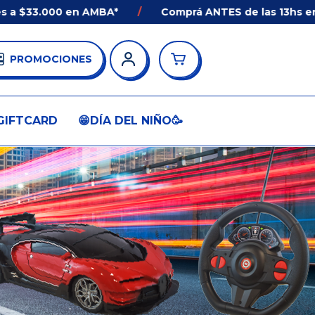
 en AMBA*
/
Comprá ANTES de las 13hs en AMBA* y Re
PROMOCIONES
GIFTCARD
😁DÍA DEL NIÑO🥳