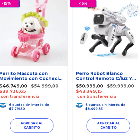
-
15
%
-
15
%
Perrito Mascota con
Perro Robot Blanco
Movimiento con Cochecito
Control Remoto C/luz Y
de Paseo WoW
Sonido Robolink
$46.749,00
$54.999,00
$50.999,00
$59.999,00
$39.736,65
$43.349,15
con transferencia
con transferencia
6
cuotas
sin interés
de
6
cuotas
sin interés
de
$7.791,50
$8.499,83