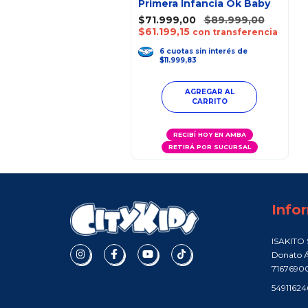
Primera Infancia Ok Baby
$71.999,00
$89.999,00
$61.199,15
con transferencia
6
cuotas
sin interés
de
$11.999,83
RECIBÍ HOY EN AMBA
RETIRÁ POR SUCURSAL
Info
ISAKITO S
Donato Á
7167690
5491162