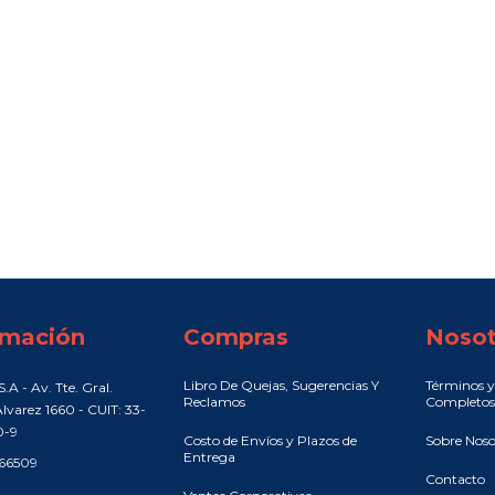
rmación
Compras
Nosot
Libro De Quejas, Sugerencias Y
Términos y
.A - Av. Tte. Gral.
Reclamos
Completos
lvarez 1660 - CUIT: 33-
0-9
Costo de Envíos y Plazos de
Sobre Noso
Entrega
466509
Contacto