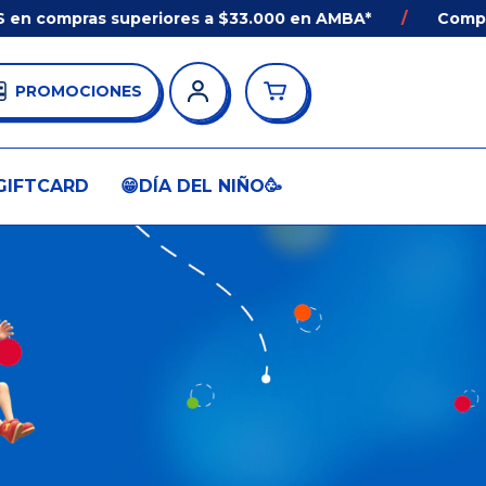
n compras superiores a $33.000 en AMBA*
/
Comprá A
PROMOCIONES
GIFTCARD
😁DÍA DEL NIÑO🥳