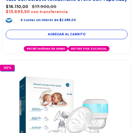
$16.110,00
$17.900,00
$13.693,50
con transferencia
6
cuotas
sin interés
de
$2.685,00
RECIBÍ MAÑANA EN AMBA
RETIRÁ POR SUCURSAL
-
50
%