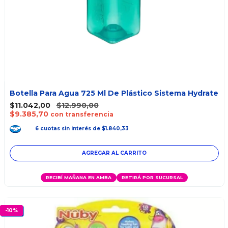
Botella Para Agua 725 Ml De Plástico Sistema Hydrate
$11.042,00
$12.990,00
$9.385,70
con transferencia
6
cuotas
sin interés
de
$1.840,33
RECIBÍ MAÑANA EN AMBA
RETIRÁ POR SUCURSAL
-
10
%