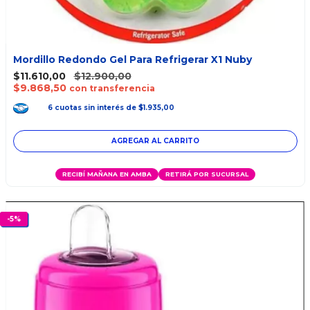
Mordillo Redondo Gel Para Refrigerar X1 Nuby
$11.610,00
$12.900,00
$9.868,50
con transferencia
6
cuotas
sin interés
de
$1.935,00
RECIBÍ MAÑANA EN AMBA
RETIRÁ POR SUCURSAL
-
5
%