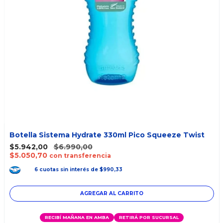
Botella Sistema Hydrate 330ml Pico Squeeze Twist
$5.942,00
$6.990,00
$5.050,70
con transferencia
6
cuotas
sin interés
de
$990,33
RECIBÍ MAÑANA EN AMBA
RETIRÁ POR SUCURSAL