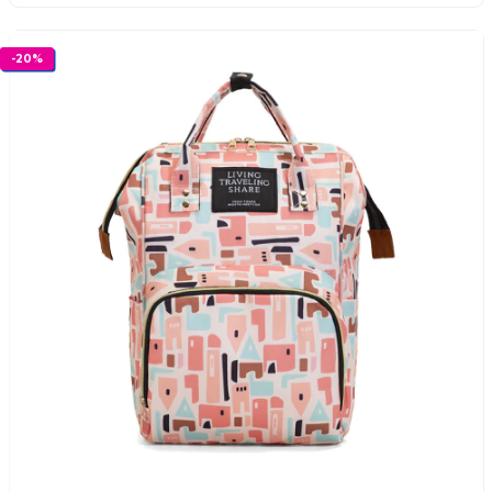
-
20
%