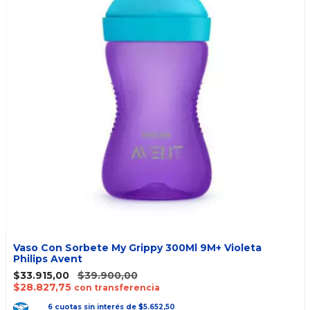
Vaso Con Sorbete My Grippy 300Ml 9M+ Violeta
Philips Avent
$33.915,00
$39.900,00
$28.827,75
con transferencia
6
cuotas
sin interés
de
$5.652,50