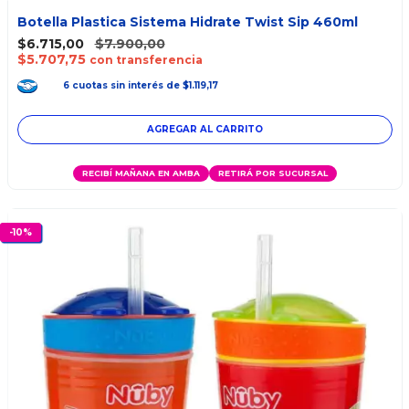
Botella Plastica Sistema Hidrate Twist Sip 460ml
$6.715,00
$7.900,00
$5.707,75
con transferencia
6
cuotas
sin interés
de
$1.119,17
RECIBÍ MAÑANA EN AMBA
RETIRÁ POR SUCURSAL
-
10
%