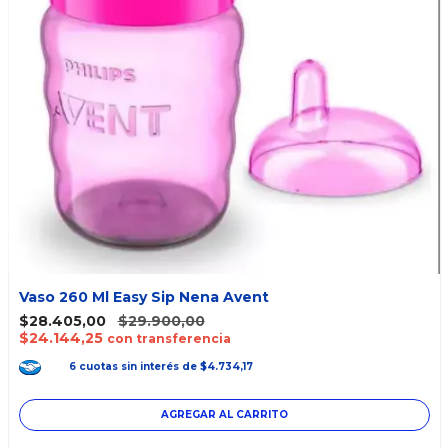
Vaso 260 Ml Easy Sip Nena Avent
$28.405,00
$29.900,00
$24.144,25
con transferencia
6
cuotas
sin interés
de
$4.734,17