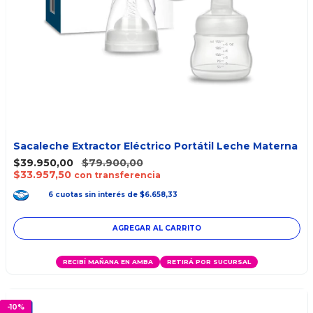
Sacaleche Extractor Eléctrico Portátil Leche Materna
$39.950,00
$79.900,00
$33.957,50
con transferencia
6
cuotas
sin interés
de
$6.658,33
AGREGAR AL CARRITO
RECIBÍ MAÑANA EN AMBA
RETIRÁ POR SUCURSAL
-
10
%