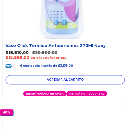
Vaso Click Termico Antiderrames 270Ml Nuby
$18.810,00
$20.900,00
$15.988,50
con transferencia
6
cuotas
sin interés
de
$3.135,00
RECIBÍ MAÑANA EN AMBA
RETIRÁ POR SUCURSAL
-
10
%