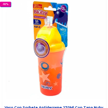
-
10
%
Vaso Con Sorbete Antiderrame 270Ml Con Tapa Nuby