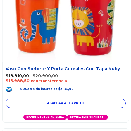
Vaso Con Sorbete Y Porta Cereales Con Tapa Nuby
$18.810,00
$20.900,00
$15.988,50
con transferencia
6
cuotas
sin interés
de
$3.135,00
RECIBÍ MAÑANA EN AMBA
RETIRÁ POR SUCURSAL