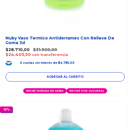
Nuby Vaso Termico Antiderrames Con Relieve De
Goma 3d
$28.710,00
$31.900,00
$24.403,50
con transferencia
6
cuotas
sin interés
de
$4.785,00
RECIBÍ MAÑANA EN AMBA
RETIRÁ POR SUCURSAL
-
15
%