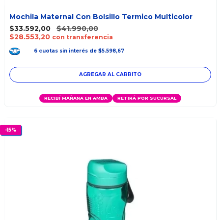
Mochila Maternal Con Bolsillo Termico Multicolor
$33.592,00
$41.990,00
$28.553,20
con transferencia
6
cuotas
sin interés
de
$5.598,67
RECIBÍ MAÑANA EN AMBA
RETIRÁ POR SUCURSAL
-
15
%