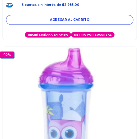
6
cuotas
sin interés
de
$2.985,00
RECIBÍ MAÑANA EN AMBA
RETIRÁ POR SUCURSAL
-
10
%