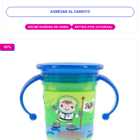
RECIBÍ MAÑANA EN AMBA
RETIRÁ POR SUCURSAL
-
10
%