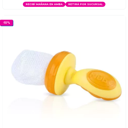
RECIBÍ MAÑANA EN AMBA
RETIRÁ POR SUCURSAL
-
10
%