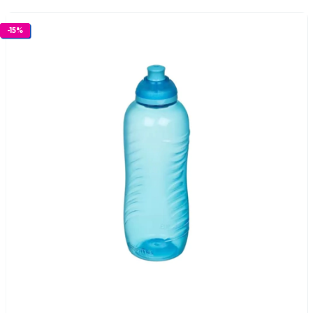
-
15
%