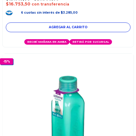
$16.753,50
con transferencia
6
cuotas
sin interés
de
$3.285,00
RECIBÍ MAÑANA EN AMBA
RETIRÁ POR SUCURSAL
-
15
%