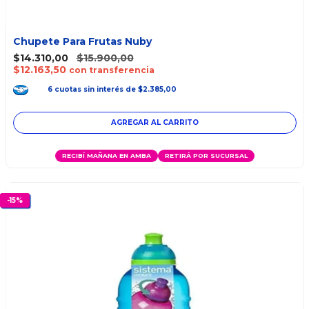
Chupete Para Frutas Nuby
$14.310,00
$15.900,00
$12.163,50
con transferencia
6
cuotas
sin interés
de
$2.385,00
RECIBÍ MAÑANA EN AMBA
RETIRÁ POR SUCURSAL
-
15
%