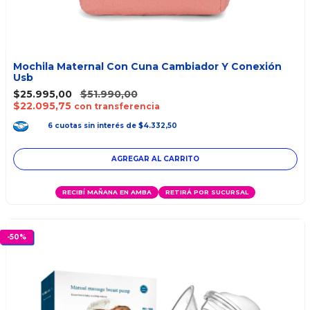
Mochila Maternal Con Cuna Cambiador Y Conexión
Usb
$25.995,00
$51.990,00
$22.095,75
con transferencia
6
cuotas
sin interés
de
$4.332,50
AGREGAR AL CARRITO
RECIBÍ MAÑANA EN AMBA
RETIRÁ POR SUCURSAL
-
50
%