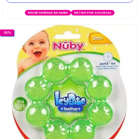
RECIBÍ MAÑANA EN AMBA
RETIRÁ POR SUCURSAL
-
10
%