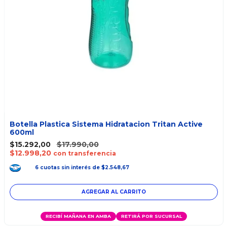
Botella Plastica Sistema Hidratacion Tritan Active
600ml
$15.292,00
$17.990,00
$12.998,20
con transferencia
6
cuotas
sin interés
de
$2.548,67
RECIBÍ MAÑANA EN AMBA
RETIRÁ POR SUCURSAL